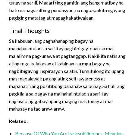
tunay na sarili. Maaari ring gamitin ang isang matibay na
bato na nagsisilbing pundasyon, na nagpapakita ng iyong
pagiging matatag at mapagkakatiwalaan.
Final Thoughts
Sa kabuuan, ang paghahanap ng bagay na
maihahalintulad sa sarili ay nagbibigay-daan sa mas
malalim na pag-unawa at pagtanggap. Nakikita natin ang
ating mga kalakasan at kahinaan sa mga bagay na
nagbibigay ng inspirasyon sa atin. Tumutulong ito upang
mas mapalawak pa ang ating self-awareness at
mapanatili ang positibong pananaw sa buhay. Sa huli, ang
pagkilala sa bagay na maihahalintulad sa sarili ay
nagsisilbing gabay upang maging mas tunay at mas
mahusay na tao araw-araw.
Related:
Because Of Who You Are Lyricsphilippines: Meaning