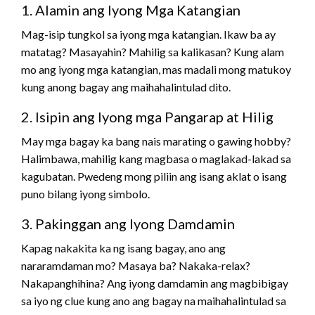
1. Alamin ang Iyong Mga Katangian
Mag-isip tungkol sa iyong mga katangian. Ikaw ba ay
matatag? Masayahin? Mahilig sa kalikasan? Kung alam
mo ang iyong mga katangian, mas madali mong matukoy
kung anong bagay ang maihahalintulad dito.
2. Isipin ang Iyong mga Pangarap at Hilig
May mga bagay ka bang nais marating o gawing hobby?
Halimbawa, mahilig kang magbasa o maglakad-lakad sa
kagubatan. Pwedeng mong piliin ang isang aklat o isang
puno bilang iyong simbolo.
3. Pakinggan ang Iyong Damdamin
Kapag nakakita ka ng isang bagay, ano ang
nararamdaman mo? Masaya ba? Nakaka-relax?
Nakapanghihina? Ang iyong damdamin ang magbibigay
sa iyo ng clue kung ano ang bagay na maihahalintulad sa