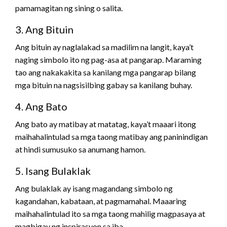
pamamagitan ng sining o salita.
3. Ang Bituin
Ang bituin ay naglalakad sa madilim na langit, kaya’t
naging simbolo ito ng pag-asa at pangarap. Maraming
tao ang nakakakita sa kanilang mga pangarap bilang
mga bituin na nagsisilbing gabay sa kanilang buhay.
4. Ang Bato
Ang bato ay matibay at matatag, kaya’t maaari itong
maihahalintulad sa mga taong matibay ang paninindigan
at hindi sumusuko sa anumang hamon.
5. Isang Bulaklak
Ang bulaklak ay isang magandang simbolo ng
kagandahan, kabataan, at pagmamahal. Maaaring
maihahalintulad ito sa mga taong mahilig magpasaya at
magbigay ng inspirasyon sa iba.