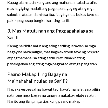
Kapag alam natin kung ano ang maihahalintulad sa atin,
mas nagiging madali ang pagpapahayag ng ating mga
saloobin at damdamin sa iba. Naging mas bukas tayo sa
pakikipag-usap tungkol sa ating sarili.
3. Mas Matutunan ang Pagpapahalaga sa
Sarili
Kapag nakikita natin ang ating sariling larawan sa mga
bagay na nakapaligid, mas nagkakaroon tayo ng respeto
at pagmamahal sa ating sarili. Natutunan nating
pahalagahan ang ating mga pagkatao at mga pangarap.
Paano Makapili ng Bagay na
Maihahahalintulad sa Sarili?
Napaka-espesyal ng bawat tao, kaya’t mahalaga na piliin
natin ang mga bagay na tunay na nakaka-relate sa atin.
Narito ang ilang mga tips kung paano makapili: