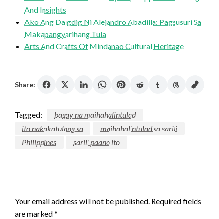
And Insights
Ako Ang Daigdig Ni Alejandro Abadilla: Pagsusuri Sa
Makapangyarihang Tula
Arts And Crafts Of Mindanao Cultural Heritage
Share:
Tagged:
bagay na maihahalintulad
ito nakakatulong sa
maihahalintulad sa sarili
Philippines
sarili paano ito
LEAVE A RESPONSE
Your email address will not be published.
Required fields
are marked
*