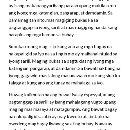
ay isang makapangyarihang paraan upang makilala mo
ang iyong mga katangian, pangarap, at damdamin. Sa
pamamagitan nito, mas magiging bukas ka sa
pagtanggap sa iyong sarili at mas magiging handa kang
harapin ang mga hamon sa buhay.
Subukan mong mag-isip kung ano ang mga bagay na
nakapaligid sa iyo na sa tingin mo ay maihahalintulad sa
iyong sarili. Maging bukas sa pagtuklas ng iyong mga
katangian, pangarap, at damdamin. Sa bawat hakbang na
iyong gagawin, mas lalong mauunawaan mo kung sino ka
talaga at kung ano ang tunay na mahalaga sa iyo.
Huwag kalimutan na ang bawat isa ay espesyal, at ang
pagtanggap sa sarili ay isang mahalagang yugto upang
maging mas masaya at matagumpay. Ang bawat bagay
na nakapaligid sa atin ay may kwento at simbolo na
pwedeng magbigay liwanag sa ating buhay. Nawa ay