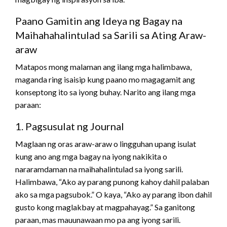
Paano Gamitin ang Ideya ng Bagay na
Maihahahalintulad sa Sarili sa Ating Araw-
araw
Matapos mong malaman ang ilang mga halimbawa,
maganda ring isaisip kung paano mo magagamit ang
konseptong ito sa iyong buhay. Narito ang ilang mga
paraan:
1. Pagsusulat ng Journal
Maglaan ng oras araw-araw o lingguhan upang isulat
kung ano ang mga bagay na iyong nakikita o
nararamdaman na maihahalintulad sa iyong sarili.
Halimbawa, “Ako ay parang punong kahoy dahil palaban
ako sa mga pagsubok.” O kaya, “Ako ay parang ibon dahil
gusto kong maglakbay at magpahayag.” Sa ganitong
paraan, mas mauunawaan mo pa ang iyong sarili.