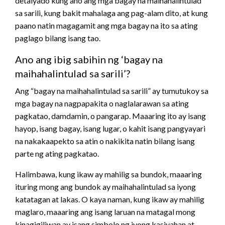
detalyado kung ano ang mga bagay na maihahalintulad
sa sarili, kung bakit mahalaga ang pag-alam dito, at kung
paano natin magagamit ang mga bagay na ito sa ating
paglago bilang isang tao.
Ano ang ibig sabihin ng ‘bagay na
maihahalintulad sa sarili’?
Ang “bagay na maihahalintulad sa sarili” ay tumutukoy sa
mga bagay na nagpapakita o naglalarawan sa ating
pagkatao, damdamin, o pangarap. Maaaring ito ay isang
hayop, isang bagay, isang lugar, o kahit isang pangyayari
na nakakaapekto sa atin o nakikita natin bilang isang
parte ng ating pagkatao.
Halimbawa, kung ikaw ay mahilig sa bundok, maaaring
ituring mong ang bundok ay maihahalintulad sa iyong
katatagan at lakas. O kaya naman, kung ikaw ay mahilig
maglaro, maaaring ang isang laruan na matagal mong
kinagigiliwan ay isang simbolo ng iyong kasiyahan at