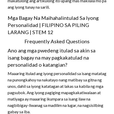
makatulong ang artikulong ito upang mas makilala mo pa
ang iyong tunay na sarili.
Mga Bagay Na Maihahalintulad Sa Iyong
Personalidad | FILIPINO SA PILING
LARANG | STEM 12
Frequently Asked Questions
Ano ang mga pwedeng itulad sa akin sa
isang bagay na may pagkakatulad na
personalidad o katangian?
Maaaring itulad ang iyong personalidad sa isang matatag
na punongkahoy na nakatayo nang matibay sa gitna ng
unos, dahil sa iyong katatagan at lakas sa kabila ng mga
pagsubok. Ang iyong pagiging mapagkakatiwalaan at
matiyaga ay maaaring ikumpara sa isang ilaw na
nagbibigay-liwanag sa madilim na lugar, na nagsisilbing
gabay sa iba.