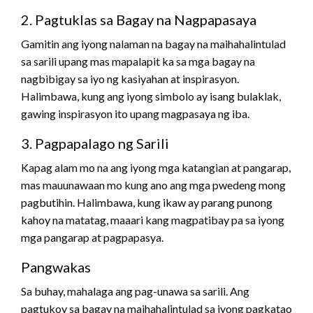
2. Pagtuklas sa Bagay na Nagpapasaya
Gamitin ang iyong nalaman na bagay na maihahalintulad
sa sarili upang mas mapalapit ka sa mga bagay na
nagbibigay sa iyo ng kasiyahan at inspirasyon.
Halimbawa, kung ang iyong simbolo ay isang bulaklak,
gawing inspirasyon ito upang magpasaya ng iba.
3. Pagpapalago ng Sarili
Kapag alam mo na ang iyong mga katangian at pangarap,
mas mauunawaan mo kung ano ang mga pwedeng mong
pagbutihin. Halimbawa, kung ikaw ay parang punong
kahoy na matatag, maaari kang magpatibay pa sa iyong
mga pangarap at pagpapasya.
Pangwakas
Sa buhay, mahalaga ang pag-unawa sa sarili. Ang
pagtukoy sa bagay na maihahalintulad sa iyong pagkatao