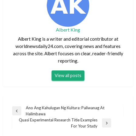
Albert King
Albert King is a writer and editorial contributor at
worldnewsdaily24.com, covering news and features
across the site. Albert focuses on clear, reader-friendly
reporting.
View all posts
Post
Ano Ang Kahulugan Ng Kultura: Paliwanag At
Previous
Halimbawa
navigation
Post
Quasi Experimental Research Title Examples
Next
For Your Study
Post