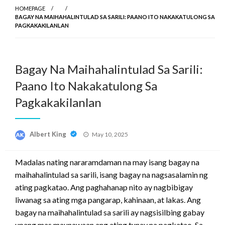
HOMEPAGE
BAGAY NA MAIHAHALINTULAD SA SARILI: PAANO ITO NAKAKATULONG SA
PAGKAKAKILANLAN
Bagay Na Maihahalintulad Sa Sarili:
Paano Ito Nakakatulong Sa
Pagkakakilanlan
Posted
Albert King
May 10, 2025
on
Madalas nating nararamdaman na may isang bagay na
maihahalintulad sa sarili, isang bagay na nagsasalamin ng
ating pagkatao. Ang paghahanap nito ay nagbibigay
liwanag sa ating mga pangarap, kahinaan, at lakas. Ang
bagay na maihahalintulad sa sarili ay nagsisilbing gabay
upang mas maunawaan ang ating tunay na pagkatao. Sa