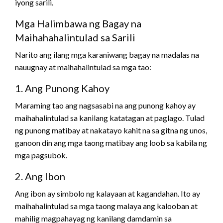
iyong sarili.
Mga Halimbawa ng Bagay na
Maihahahalintulad sa Sarili
Narito ang ilang mga karaniwang bagay na madalas na
nauugnay at maihahalintulad sa mga tao:
1. Ang Punong Kahoy
Maraming tao ang nagsasabi na ang punong kahoy ay
maihahalintulad sa kanilang katatagan at paglago. Tulad
ng punong matibay at nakatayo kahit na sa gitna ng unos,
ganoon din ang mga taong matibay ang loob sa kabila ng
mga pagsubok.
2. Ang Ibon
Ang ibon ay simbolo ng kalayaan at kagandahan. Ito ay
maihahalintulad sa mga taong malaya ang kalooban at
mahilig magpahayag ng kanilang damdamin sa